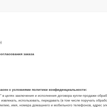
звонок бесплатный
и)
согласования заказа
ласен с условиями политики конфиденциальности:
 целях заключения и исполнения договора купли-продажи обрабат
, извлекать, использовать, передавать (в том числе поручать обраб
амилию, имя, номера домашнего и мобильного телефонов, адрес э