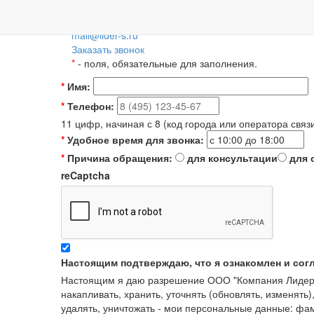
Пн-Пт: 09:00-18:00
+7 (495) 788-36-56
8 (800) 55-55-66-8
Для регионов 
mail@lider-s.ru
Заказать звонок
*
- поля, обязательные для заполнения.
*
Имя:
*
Телефон:
11 цифр, начиная с 8 (код города или оператора связ
*
Удобное время для звонка:
*
Причина обращения:
для консультации
для 
reCaptcha
Настоящим подтверждаю, что я ознакомлен и сог
Настоящим я даю разрешение ООО "Компания Лидер" в
накапливать, хранить, уточнять (обновлять, изменять)
удалять, уничтожать - мои персональные данные: ф