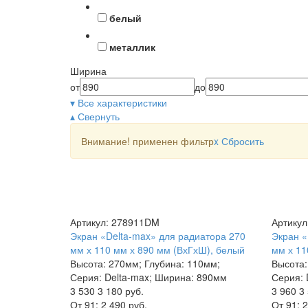
белый
металлик
Ширина
от
до
▾ Все характеристики
▴ Свернуть
Внимание! применен фильтр
x
Сбросить
Артикул: 278911DM
Артику
Экран «Delta-max» для радиатора 270
Экран «
мм х 110 мм х 890 мм (ВхГхШ), белый
мм х 11
Высота: 270мм; Глубина: 110мм;
Высота:
Серия: Delta-max; Ширина: 890мм
Серия: 
3 530
3 180 руб.
3 960
3 
От 91:
2 490 руб.
От 91:
2