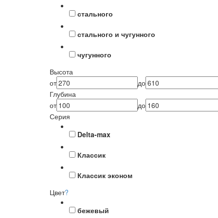
стального
стального и чугунного
чугунного
Высота
от
до
Глубина
от
до
Серия
Delta-max
Классик
Классик эконом
Цвет
?
бежевый