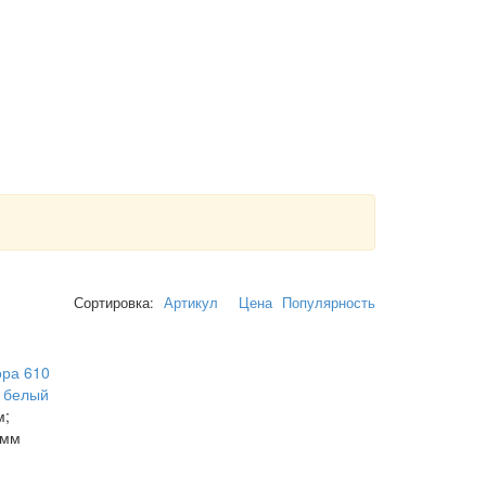
Сортировка:
Артикул
Цена
Популярность
ора 610
, белый
м;
0мм