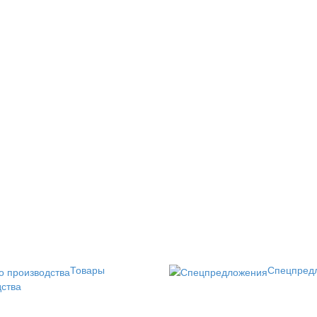
Товары
Спецпред
дства