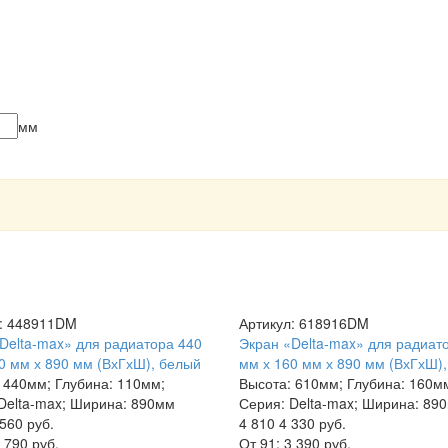
мм
л: 448911DM
Артикул: 618916DM
Delta-max» для радиатора 440
Экран «Delta-max» для радиат
0 мм х 890 мм (ВхГхШ), белый
мм х 160 мм х 890 мм (ВхГхШ)
 440мм; Глубина: 110мм;
Высота: 610мм; Глубина: 160м
Delta-max; Ширина: 890мм
Серия: Delta-max; Ширина: 89
560 руб.
4 810
4 330 руб.
 790 руб.
От 91:
3 390 руб.