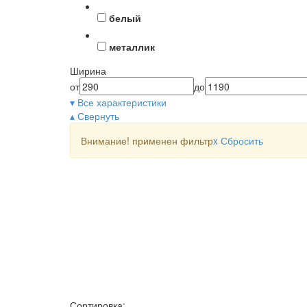
белый
металлик
Ширина
от
до
▾ Все характеристики
▴ Свернуть
Внимание! применен фильтр
x
Сбросить
Сортировка: