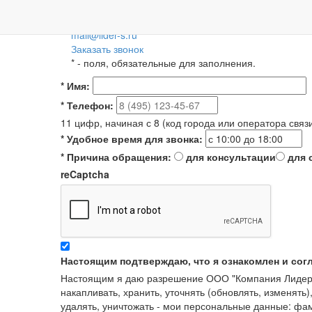
Пн-Пт: 09:00-18:00
+7 (495) 788-36-56
8 (800) 55-55-66-8
Для регионов 
mail@lider-s.ru
Заказать звонок
*
- поля, обязательные для заполнения.
*
Имя:
*
Телефон:
11 цифр, начиная с 8 (код города или оператора связ
*
Удобное время для звонка:
*
Причина обращения:
для консультации
для 
reCaptcha
Настоящим подтверждаю, что я ознакомлен и сог
Настоящим я даю разрешение ООО "Компания Лидер" в
накапливать, хранить, уточнять (обновлять, изменять)
удалять, уничтожать - мои персональные данные: ф