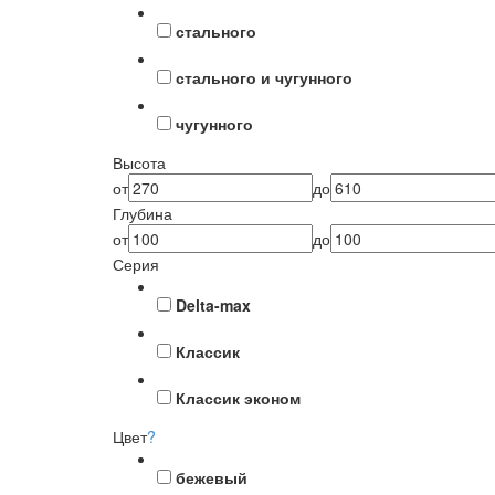
стального
стального и чугунного
чугунного
Высота
от
до
Глубина
от
до
Серия
Delta-max
Классик
Классик эконом
Цвет
?
бежевый