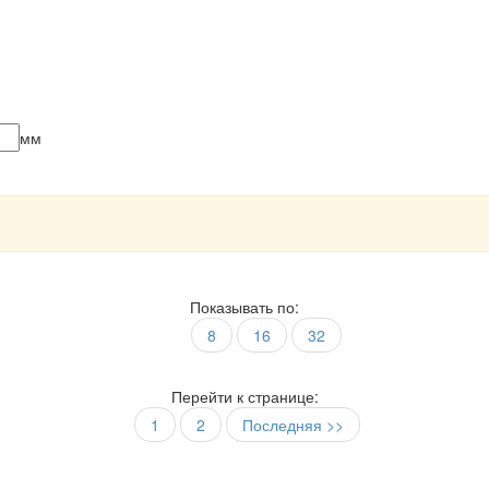
мм
Показывать по:
8
16
32
Перейти к странице:
1
2
Последняя >>