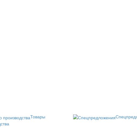
Товары
Спецпред
дства