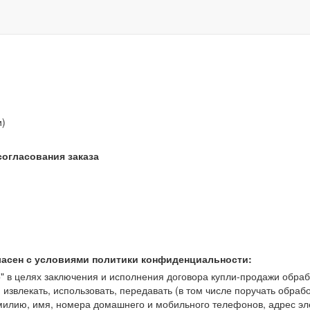
звонок бесплатный
и)
согласования заказа
ласен с условиями политики конфиденциальности:
 целях заключения и исполнения договора купли-продажи обрабат
, извлекать, использовать, передавать (в том числе поручать обраб
амилию, имя, номера домашнего и мобильного телефонов, адрес э