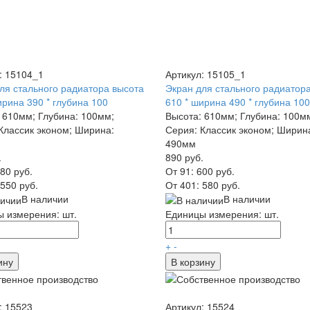
: 15104_1
Артикул: 15105_1
ля стального радиатора высота
Экран для стального радиатор
ирина 390 * глубина 100
610 * ширина 490 * глубина 100
 610мм; Глубина: 100мм;
Высота: 610мм; Глубина: 100м
Классик эконом; Ширина:
Серия: Классик эконом; Ширин
490мм
.
890 руб.
80 руб.
От 91:
600 руб.
550 руб.
От 401:
580 руб.
В наличии
В наличии
 измерения: шт.
Единицы измерения: шт.
+
-
ину
В корзину
: 15523
Артикул: 15524