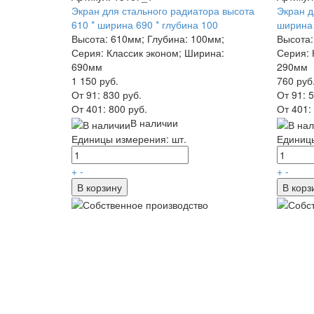
Экран для стального радиатора высота
Экран д
610 * ширина 690 * глубина 100
ширина 
Высота: 610мм; Глубина: 100мм;
Высота:
Серия: Классик эконом; Ширина:
Серия: 
690мм
290мм
1 150 руб.
760 руб
От 91:
830 руб.
От 91:
5
От 401:
800 руб.
От 401:
В наличии
Единицы измерения: шт.
Единицы
+
-
+
-
В корзину
В корз