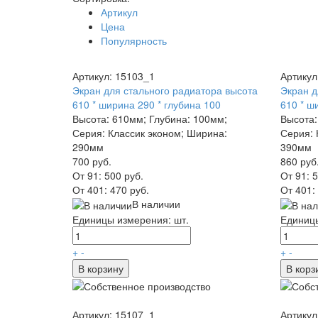
Артикул
Цена
Популярность
Артикул: 15103_1
Артикул
Экран для стального радиатора высота
Экран д
610 * ширина 290 * глубина 100
610 * ш
Высота: 610мм; Глубина: 100мм;
Высота:
Серия: Классик эконом; Ширина:
Серия: 
290мм
390мм
700 руб.
860 руб
От 91:
500 руб.
От 91:
5
От 401:
470 руб.
От 401:
В наличии
Единицы измерения: шт.
Единицы
+
-
+
-
В корзину
В корз
Артикул: 15107_1
Артикул