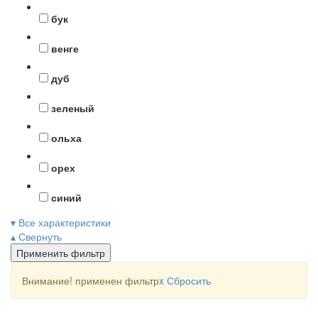
бук
венге
дуб
зеленый
ольха
орех
синий
▾ Все характеристики
▴ Свернуть
Применить фильтр
Внимание! применен фильтр
x
Сбросить