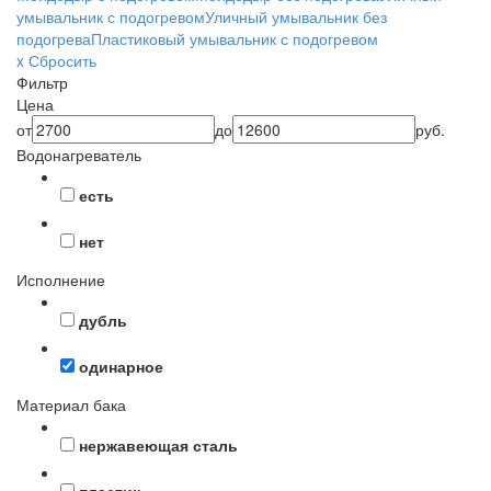
умывальник с подогревом
Уличный умывальник без
подогрева
Пластиковый умывальник с подогревом
x Сбросить
Фильтр
Цена
от
до
руб.
Водонагреватель
есть
нет
Исполнение
дубль
одинарное
Материал бака
нержавеющая сталь
пластик