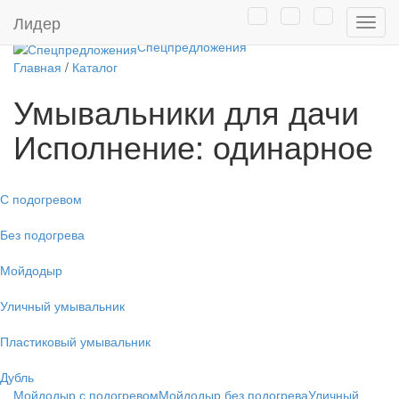
Товары собственного
Лидер
Нави
производства
Спецпредложения
Главная
/
Каталог
Умывальники для дачи
Исполнение: одинарное
С подогревом
Без подогрева
Мойдодыр
Уличный умывальник
Пластиковый умывальник
Дубль
Мойдодыр с подогревом
Мойдодыр без подогрева
Уличный