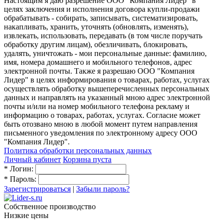
Настоящим я даю разрешение ООО "Компания Лидер" в
целях заключения и исполнения договора купли-продажи
обрабатывать - собирать, записывать, систематизировать,
накапливать, хранить, уточнять (обновлять, изменять),
извлекать, использовать, передавать (в том числе поручать
обработку другим лицам), обезличивать, блокировать,
удалять, уничтожать - мои персональные данные: фамилию,
имя, номера домашнего и мобильного телефонов, адрес
электронной почты. Также я разрешаю ООО "Компания
Лидер" в целях информирования о товарах, работах, услугах
осуществлять обработку вышеперечисленных персональных
данных и направлять на указанный мною адрес электронной
почты и/или на номер мобильного телефона рекламу и
информацию о товарах, работах, услугах. Согласие может
быть отозвано мною в любой момент путем направления
письменного уведомления по электронному адресу ООО
"Компания Лидер".
Политика обработки персональных данных
Личный кабинет
Корзина пуста
*
Логин:
*
Пароль:
Зарегистрироваться
|
Забыли пароль?
Собственное производство
Низкие цены