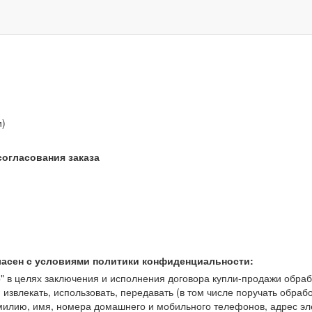
звонок бесплатный
и)
согласования заказа
ласен с условиями политики конфиденциальности:
 целях заключения и исполнения договора купли-продажи обрабат
, извлекать, использовать, передавать (в том числе поручать обраб
амилию, имя, номера домашнего и мобильного телефонов, адрес э