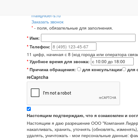
Пн-Пт: 09:00-18:00
+7 (495) 788-36-56
8 (800) 55-55-66-8
Для регионов 
mail@lider-s.ru
Заказать звонок
*
- поля, обязательные для заполнения.
*
Имя:
*
Телефон:
11 цифр, начиная с 8 (код города или оператора связ
*
Удобное время для звонка:
*
Причина обращения:
для консультации
для 
reCaptcha
Настоящим подтверждаю, что я ознакомлен и сог
Настоящим я даю разрешение ООО "Компания Лидер" в
накапливать, хранить, уточнять (обновлять, изменять)
удалять, уничтожать - мои персональные данные: ф