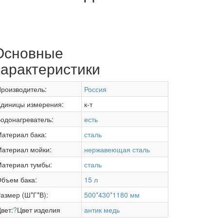
Основные
характеристики
роизводитель:
Россия
диницы измерения:
к-т
одонагреватель:
есть
атериал бака:
сталь
атериал мойки:
нержавеющая сталь
атериал тумбы:
сталь
бъем бака:
15 л
азмер (Ш*Г*В):
500*430*1180 мм
вет:
?
Цвет изделия
антик медь