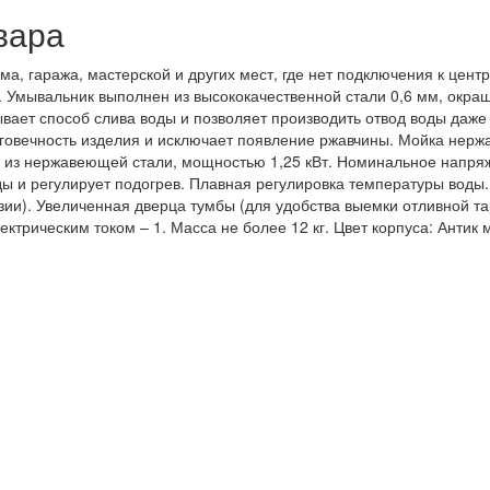
вара
ма, гаража, мастерской и других мест, где нет подключения к цент
. Умывальник выполнен из высококачественной стали 0,6 мм, окра
рывает способ слива воды и позволяет производить отвод воды даже
овечность изделия и исключает появление ржавчины. Мойка нержа
Н из нержавеющей стали, мощностью 1,25 кВт. Номинальное напряж
ы и регулирует подогрев. Плавная регулировка температуры воды.
озии). Увеличенная дверца тумбы (для удобства выемки отливной т
ктрическим током – 1. Масса не более 12 кг. Цвет корпуса: Антик 