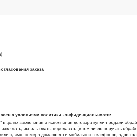
звонок бесплатный
и)
согласования заказа
ласен с условиями политики конфиденциальности:
 целях заключения и исполнения договора купли-продажи обрабат
, извлекать, использовать, передавать (в том числе поручать обраб
амилию, имя, номера домашнего и мобильного телефонов, адрес э