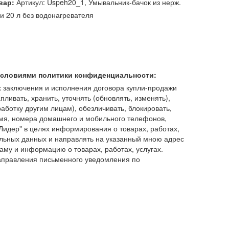
вар:
Артикул: Uspeh20_1, Умывальник-бачок из нерж.
и 20 л без водонагревателя
 условиями политики конфиденциальности:
 заключения и исполнения договора купли-продажи
пливать, хранить, уточнять (обновлять, изменять),
работку другим лицам), обезличивать, блокировать,
имя, номера домашнего и мобильного телефонов,
идер" в целях информирования о товарах, работах,
льных данных и направлять на указанный мною адрес
аму и информацию о товарах, работах, услугах.
аправления письменного уведомления по