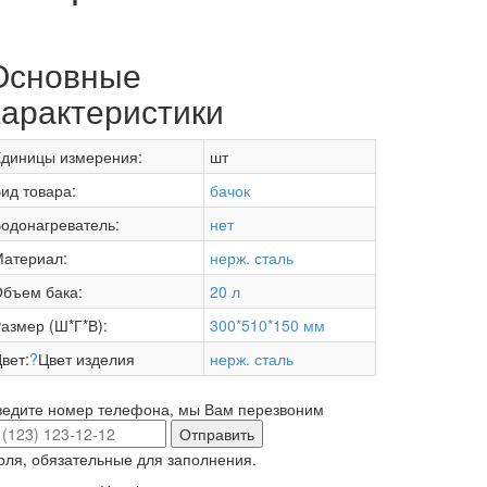
Основные
характеристики
диницы измерения:
шт
ид товара:
бачок
одонагреватель:
нет
атериал:
нерж. сталь
бъем бака:
20 л
азмер (Ш*Г*В):
300*510*150 мм
вет:
?
Цвет изделия
нерж. сталь
ведите номер телефона, мы Вам перезвоним
Отправить
оля, обязательные для заполнения.