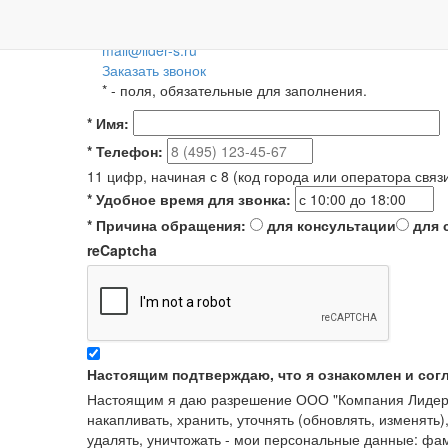
Пн-Пт: 09:00-18:00
+7 (495) 788-36-56
8 (800) 55-55-66-8
Для регионов 
mail@lider-s.ru
Заказать звонок
*
- поля, обязательные для заполнения.
*
Имя:
*
Телефон:
11 цифр, начиная с 8 (код города или оператора связ
*
Удобное время для звонка:
*
Причина обращения:
для консультации
для 
reCaptcha
Настоящим подтверждаю, что я ознакомлен и сог
Настоящим я даю разрешение ООО "Компания Лидер" в
накапливать, хранить, уточнять (обновлять, изменять)
удалять, уничтожать - мои персональные данные: ф