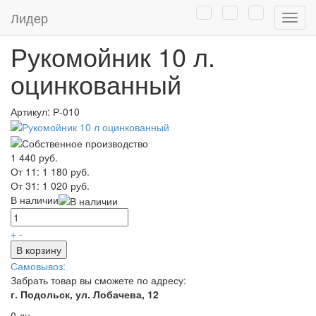
Главная
/
Каталог
/
Дачные умывальники
/
Рукомойники
/
Лидер
Нави
Рукомойники из оцинкованного листа
Рукомойник 10 л.
оцинкованный
Артикул:
Р-010
1 440 руб.
От 11:
1 180 руб.
От 31:
1 020 руб.
В наличии
+
-
В корзину
Самовывоз:
Забрать товар вы сможете по адресу:
г. Подольск, ул. Лобачева, 12
0 дн.