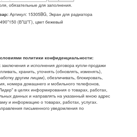
оля, обязательные для заполнения.
вар:
Артикул: 15305BG, Экран для радиатора
490*150 (В*Ш*Г), цвет бежевый
 условиями политики конфиденциальности:
 заключения и исполнения договора купли-продажи
пливать, хранить, уточнять (обновлять, изменять),
работку другим лицам), обезличивать, блокировать,
имя, номера домашнего и мобильного телефонов,
идер" в целях информирования о товарах, работах,
льных данных и направлять на указанный мною адрес
аму и информацию о товарах, работах, услугах.
аправления письменного уведомления по