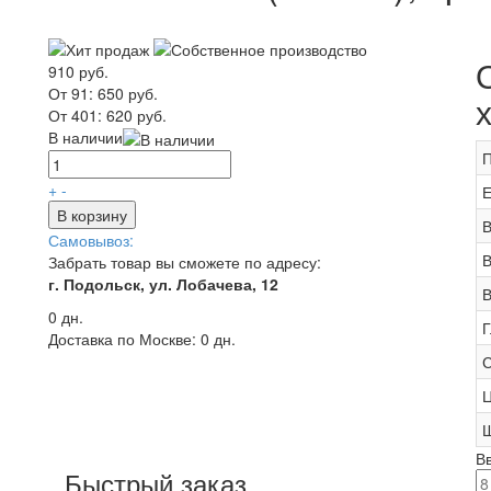
910 руб.
От 91:
650 руб.
От 401:
620 руб.
В наличии
П
+
-
Е
В корзину
В
Самовывоз:
В
Забрать товар вы сможете по адресу:
г. Подольск, ул. Лобачева, 12
В
0 дн.
Г
Доставка по Москве:
0 дн.
С
Ц
В
Быстрый заказ