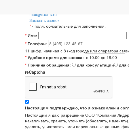
Пн-Пт: 09:00-18:00
+7 (495) 788-36-56
8 (800) 55-55-66-8
Для регионов 
mail@lider-s.ru
Заказать звонок
*
- поля, обязательные для заполнения.
*
Имя:
*
Телефон:
11 цифр, начиная с 8 (код города или оператора связ
*
Удобное время для звонка:
*
Причина обращения:
для консультации
для 
reCaptcha
Настоящим подтверждаю, что я ознакомлен и сог
Настоящим я даю разрешение ООО "Компания Лидер" в
накапливать, хранить, уточнять (обновлять, изменять)
удалять, уничтожать - мои персональные данные: ф