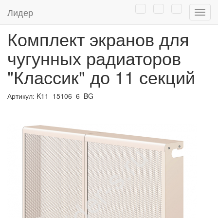
Главная
/
Каталог
/
Экраны для батарей отопления
/
Лидер
Нави
Комплекты экранов. Готовое решение
Комплект экранов для
чугунных радиаторов
"Классик" до 11 секций
Артикул:
K11_15106_6_BG