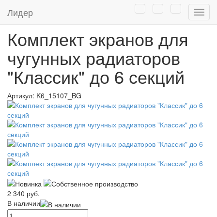
Главная
/
Каталог
/
Экраны для батарей отопления
/
Лидер
Нави
Комплекты экранов. Готовое решение
Комплект экранов для
чугунных радиаторов
"Классик" до 6 секций
Артикул:
K6_15107_BG
2 340 руб.
В наличии