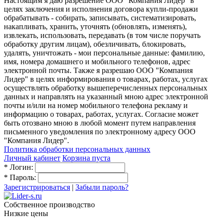
Настоящим я даю разрешение ООО "Компания Лидер" в
целях заключения и исполнения договора купли-продажи
обрабатывать - собирать, записывать, систематизировать,
накапливать, хранить, уточнять (обновлять, изменять),
извлекать, использовать, передавать (в том числе поручать
обработку другим лицам), обезличивать, блокировать,
удалять, уничтожать - мои персональные данные: фамилию,
имя, номера домашнего и мобильного телефонов, адрес
электронной почты. Также я разрешаю ООО "Компания
Лидер" в целях информирования о товарах, работах, услугах
осуществлять обработку вышеперечисленных персональных
данных и направлять на указанный мною адрес электронной
почты и/или на номер мобильного телефона рекламу и
информацию о товарах, работах, услугах. Согласие может
быть отозвано мною в любой момент путем направления
письменного уведомления по электронному адресу ООО
"Компания Лидер".
Политика обработки персональных данных
Личный кабинет
Корзина пуста
*
Логин:
*
Пароль:
Зарегистрироваться
|
Забыли пароль?
Собственное производство
Низкие цены