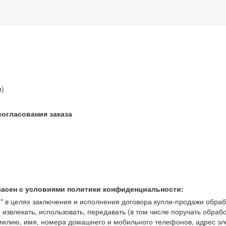
звонок бесплатный
и)
согласования заказа
ласен с условиями политики конфиденциальности:
 целях заключения и исполнения договора купли-продажи обрабат
, извлекать, использовать, передавать (в том числе поручать обраб
амилию, имя, номера домашнего и мобильного телефонов, адрес э