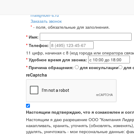
Пн-Пт: 09:00-18:00
+7 (495) 788-36-56
8 (800) 55-55-66-8
Для регионов 
mail@lider-s.ru
Заказать звонок
*
- поля, обязательные для заполнения.
*
Имя:
*
Телефон:
11 цифр, начиная с 8 (код города или оператора связ
*
Удобное время для звонка:
*
Причина обращения:
для консультации
для 
reCaptcha
Настоящим подтверждаю, что я ознакомлен и сог
Настоящим я даю разрешение ООО "Компания Лидер" в
накапливать, хранить, уточнять (обновлять, изменять)
удалять, уничтожать - мои персональные данные: ф