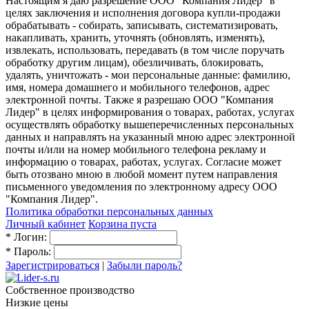
Настоящим я даю разрешение ООО "Компания Лидер" в
целях заключения и исполнения договора купли-продажи
обрабатывать - собирать, записывать, систематизировать,
накапливать, хранить, уточнять (обновлять, изменять),
извлекать, использовать, передавать (в том числе поручать
обработку другим лицам), обезличивать, блокировать,
удалять, уничтожать - мои персональные данные: фамилию,
имя, номера домашнего и мобильного телефонов, адрес
электронной почты. Также я разрешаю ООО "Компания
Лидер" в целях информирования о товарах, работах, услугах
осуществлять обработку вышеперечисленных персональных
данных и направлять на указанный мною адрес электронной
почты и/или на номер мобильного телефона рекламу и
информацию о товарах, работах, услугах. Согласие может
быть отозвано мною в любой момент путем направления
письменного уведомления по электронному адресу ООО
"Компания Лидер".
Политика обработки персональных данных
Личный кабинет
Корзина пуста
*
Логин:
*
Пароль:
Зарегистрироваться
|
Забыли пароль?
Собственное производство
Низкие цены