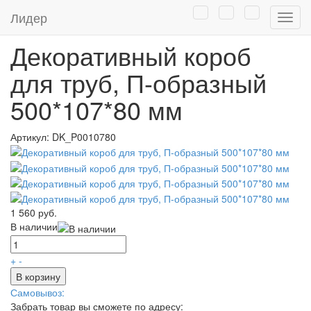
Главная
/
Каталог
/
Экраны для батарей отопления
/
Короб
Лидер
Нави
для труб
Декоративный короб
для труб, П-образный
500*107*80 мм
Артикул:
DK_P0010780
1 560 руб.
В наличии
+
-
В корзину
Самовывоз:
Забрать товар вы сможете по адресу: