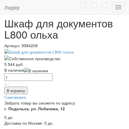
Главная
/
Каталог
/
Мебель
/
Офисная мебель эконом класса
/
Лидер
Нави
Шкафы для документов
Шкаф для документов
L800 ольха
Артикул:
9984208
5 544 руб.
В наличии
+
-
В корзину
Самовывоз:
Забрать товар вы сможете по адресу:
г. Подольск, ул. Лобачева, 12
0 дн.
Доставка по Москве:
0 дн.