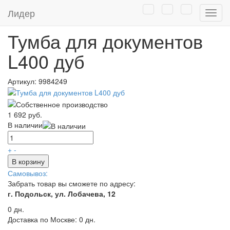
Главная
/
Каталог
/
Мебель
/
Офисная мебель эконом класса
/
Лидер
Нави
Тумбы офисные
Тумба для документов
L400 дуб
Артикул:
9984249
1 692 руб.
В наличии
+
-
В корзину
Самовывоз:
Забрать товар вы сможете по адресу:
г. Подольск, ул. Лобачева, 12
0 дн.
Доставка по Москве:
0 дн.