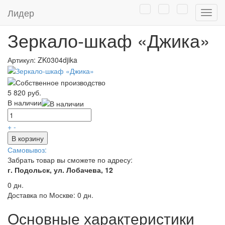
Главная
/
Каталог
/
Мебель
/
Мебель для ванных комнат
/
Лидер
Нави
Зеркало к мебели для ванной комнаты
Зеркало-шкаф «Джика»
Артикул:
ZK0304djika
5 820 руб.
В наличии
+
-
В корзину
Самовывоз:
Забрать товар вы сможете по адресу:
г. Подольск, ул. Лобачева, 12
0 дн.
Доставка по Москве:
0 дн.
Основные характеристики