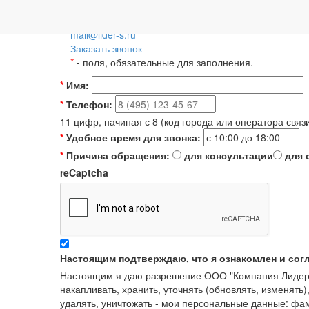
Пн-Пт: 09:00-18:00
+7 (495) 788-36-56
8 (800) 55-55-66-8
Для регионов 
mail@lider-s.ru
Заказать звонок
*
- поля, обязательные для заполнения.
*
Имя:
*
Телефон:
11 цифр, начиная с 8 (код города или оператора связ
*
Удобное время для звонка:
*
Причина обращения:
для консультации
для 
reCaptcha
Настоящим подтверждаю, что я ознакомлен и сог
Настоящим я даю разрешение ООО "Компания Лидер" в
накапливать, хранить, уточнять (обновлять, изменять)
удалять, уничтожать - мои персональные данные: ф