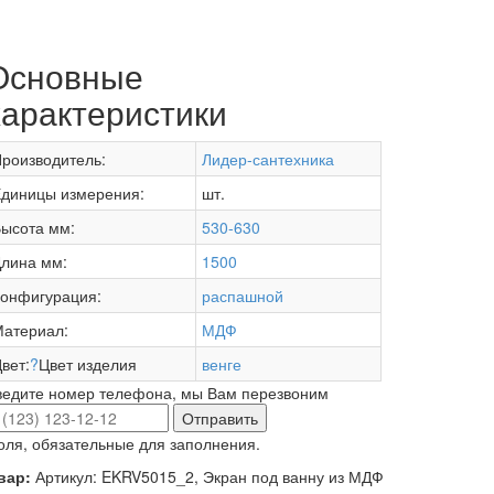
Основные
характеристики
роизводитель:
Лидер-сантехника
диницы измерения:
шт.
ысота мм:
530-630
лина мм:
1500
онфигурация:
распашной
атериал:
МДФ
вет:
?
Цвет изделия
венге
ведите номер телефона, мы Вам перезвоним
Отправить
оля, обязательные для заполнения.
вар:
Артикул: EKRV5015_2, Экран под ванну из МДФ