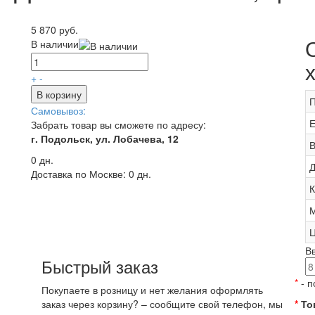
5 870 руб.
В наличии
+
-
В корзину
П
Самовывоз:
Е
Забрать товар вы сможете по адресу:
г. Подольск, ул. Лобачева, 12
В
0 дн.
Д
Доставка по Москве:
0 дн.
К
М
Ц
В
Быстрый заказ
*
- п
Покупаете в розницу и нет желания оформлять
заказ через корзину? – сообщите свой телефон, мы
*
То