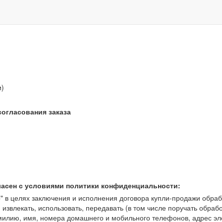
звонок бесплатный
и)
согласования заказа
ласен с условиями политики конфиденциальности:
 целях заключения и исполнения договора купли-продажи обрабат
, извлекать, использовать, передавать (в том числе поручать обраб
амилию, имя, номера домашнего и мобильного телефонов, адрес э