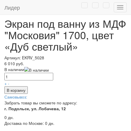
Главная
/
Каталог
/
Сантехника оптом
/
Экраны под ванну
Лидер
Нави
собственного производства
Экран под ванну из МДФ
"Московия" 1700, цвет
«Дуб светлый»
Артикул:
EKRV_5028
6 010 руб.
В наличии
+
-
В корзину
Самовывоз:
Забрать товар вы сможете по адресу:
г. Подольск, ул. Лобачева, 12
0 дн.
Доставка по Москве:
0 дн.