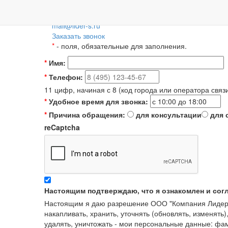
Пн-Пт: 09:00-18:00
+7 (495) 788-36-56
8 (800) 55-55-66-8
Для регионов 
mail@lider-s.ru
Заказать звонок
*
- поля, обязательные для заполнения.
*
Имя:
*
Телефон:
11 цифр, начиная с 8 (код города или оператора связ
*
Удобное время для звонка:
*
Причина обращения:
для консультации
для 
reCaptcha
Настоящим подтверждаю, что я ознакомлен и сог
Настоящим я даю разрешение ООО "Компания Лидер" в
накапливать, хранить, уточнять (обновлять, изменять)
удалять, уничтожать - мои персональные данные: ф