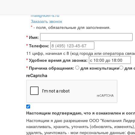
Пн-Пт: 09:00-18:00
+7 (495) 788-36-56
8 (800) 55-55-66-8
Для регионов 
mail@lider-s.ru
Заказать звонок
*
- поля, обязательные для заполнения.
*
Имя:
*
Телефон:
11 цифр, начиная с 8 (код города или оператора связ
*
Удобное время для звонка:
*
Причина обращения:
для консультации
для 
reCaptcha
Настоящим подтверждаю, что я ознакомлен и сог
Настоящим я даю разрешение ООО "Компания Лидер" в
накапливать, хранить, уточнять (обновлять, изменять)
удалять, уничтожать - мои персональные данные: ф