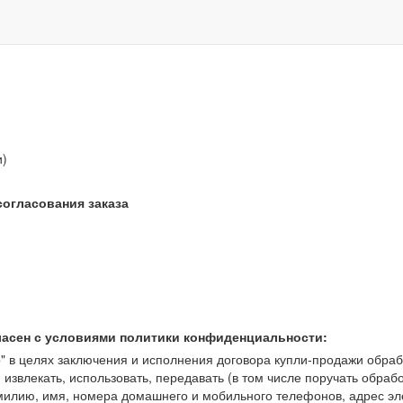
звонок бесплатный
и)
согласования заказа
ласен с условиями политики конфиденциальности:
 целях заключения и исполнения договора купли-продажи обрабат
, извлекать, использовать, передавать (в том числе поручать обраб
амилию, имя, номера домашнего и мобильного телефонов, адрес э