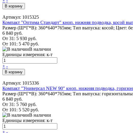
+
-
В корзину
Артикул: 1015325
Компакт "Оптима Стандарт" кноп. нижняя подводка, косой вып
Размер (Ш*Г*В): 360*640*765мм; Тип выпуска: косой; Цвет: б
6 840 руб.
От 31:
5 930 руб.
От 101:
5 470 руб.
В наличии
Единицы измерения: к-т
+
-
В корзину
Артикул: 1015336
Компакт "Универсал NEW 90" кноп. нижняя подводка, горизон
Размер (Ш*Г*В): 360*640*765мм; Тип выпуска: горизонтальны
6 840 руб.
От 31:
5 760 руб.
От 101:
5 520 руб.
В наличии
Единицы измерения: к-т
+
-