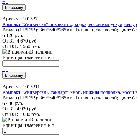
+
-
В корзину
Артикул: 101537
Компакт "Универсал" боковая подводка, косой выпуск, арматур
Размер (Ш*Г*В): 360*640*765мм; Тип выпуска: косой; Цвет: б
6 120 руб.
От 31:
4 670 руб.
От 101:
4 560 руб.
В наличии
Единицы измерения: к-т
+
-
В корзину
Артикул: 1015311
Компакт "Универсал Стандарт" кноп. нижняя подводка, косой 
Размер (Ш*Г*В): 360*640*765мм; Тип выпуска: косой; Цвет: б
6 480 руб.
От 31:
4 920 руб.
От 101:
4 680 руб.
В наличии
Единицы измерения: к-т