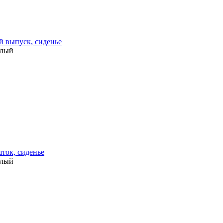
й выпуск, сиденье
елый
ток, сиденье
елый