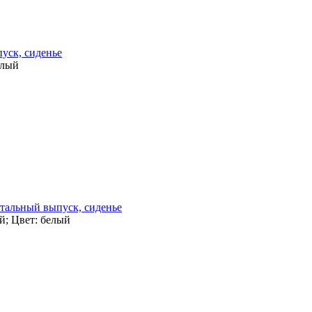
уск, сиденье
елый
тальный выпуск, сиденье
й; Цвет: белый