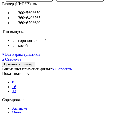
Размер (Ш*Г*В), мм
300*560*650
360*640*765
360*670*680
Тип выпуска
горизонтальный
косой
▾ Все характеристики
▴ Свернуть
Применить фильтр
Внимание! применен фильтр
x
Сбросить
Показывать по:
8
16
32
Сортировка:
Артикул
Цена