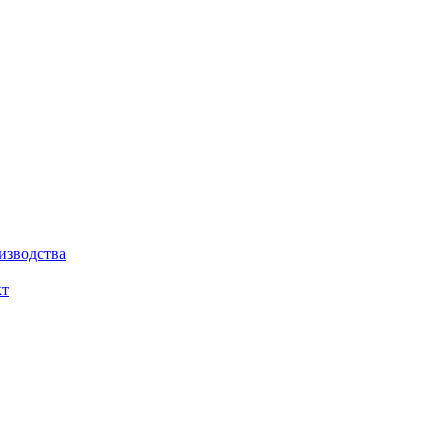
изводства
кт