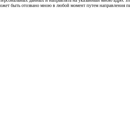
 персональных данных и направлять на указанный мною адрес э
е может быть отозвано мною в любой момент путем направления