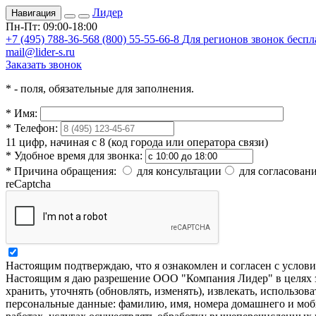
Лидер
Навигация
Пн-Пт: 09:00-18:00
+7 (495) 788-36-56
8 (800) 55-55-66-8
Для регионов звонок бесп
mail@lider-s.ru
Заказать звонок
*
- поля, обязательные для заполнения.
*
Имя:
*
Телефон:
11 цифр, начиная с 8 (код города или оператора связи)
*
Удобное время для звонка:
*
Причина обращения:
для консультации
для согласовани
reCaptcha
Настоящим подтверждаю, что я ознакомлен и согласен с усло
Настоящим я даю разрешение ООО "Компания Лидер" в целях за
хранить, уточнять (обновлять, изменять), извлекать, использов
персональные данные: фамилию, имя, номера домашнего и моб