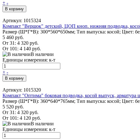
+
-
В корзину
Артикул: 1015324
Компакт "Вершок" детский, ЦОП кноп. нижняя подводка, косо
Размер (Ш*Г*В): 300*560*650мм; Тип выпуска: косой; Цвет: б
5 460 руб.
От 31:
4 320 руб.
От 101:
4 140 руб.
В наличии
Единицы измерения: к-т
+
-
В корзину
Артикул: 1015320
Компакт "Оптима" боковая подводка, косой выпуск, арматура ш
Размер (Ш*Г*В): 360*640*765мм; Тип выпуска: косой; Цвет: б
5 520 руб.
От 31:
4 320 руб.
От 101:
4 120 руб.
В наличии
Единицы измерения: к-т