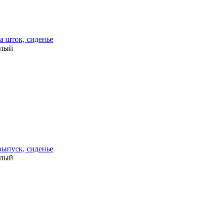
а шток, сиденье
елый
выпуск, сиденье
елый