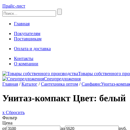
Прайс-лист
Главная
Покупателям
Поставщикам
Оплата и доставка
Контакты
О компании
Товары собственного про
Спецпредложения
Главная
/
Каталог
/
Сантехника оптом
/
Санфаянс
Унитаз-компа
Унитаз-компакт
Цвет: белый
x Сбросить
Фильтр
Цена
от
до
руб.