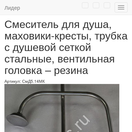
Главная
/
Каталог
/
Сантехника оптом
/
Смесители для ванн и
Лидер
Нави
умывальников
/
Смесители для душа
Смеситель для душа,
маховики-кресты, трубка
с душевой сеткой
стальные, вентильная
головка – резина
Артикул:
СмД5.14МК