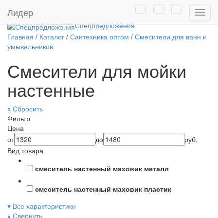
Товары собственного
Лидер
Нави
производства
Спецпредложения
Главная
/
Каталог
/
Сантехника оптом
/
Смесители для ванн и
умывальников
Смесители для мойки
настенные
x Сбросить
Фильтр
Цена
от
до
руб.
Вид товара
смеситель настенный маховик металл
смеситель настенный маховик пластик
▾ Все характеристики
▴ Свернуть