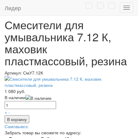
Главная
/
Каталог
/
Сантехника оптом
/
Смесители для ванн и
Лидер
Нави
умывальников
/
Смесители для умывальника
Смесители для
умывальника 7.12 К,
маховик
пластмассовый, резина
Артикул:
СмУ7.12К
1 080 руб.
В наличии
+
-
В корзину
Самовывоз:
Забрать товар вы сможете по адресу: