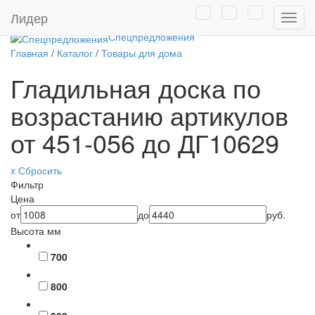
Товары собственного
Лидер
Нави
производства
Спецпредложения
Главная
/
Каталог
/
Товары для дома
Гладильная доска по
возрастанию артикулов
от 451-056 до ДГ10629
x Сбросить
Фильтр
Цена
от
до
руб.
Высота мм
700
800