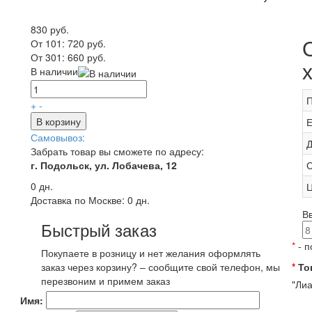
830 руб.
От 101:
720 руб.
От 301:
660 руб.
В наличии
П
+
-
В корзину
Е
Самовывоз:
Д
Забрать товар вы сможете по адресу:
г. Подольск, ул. Лобачева, 12
С
0 дн.
Ц
Доставка по Москве:
0 дн.
В
Быстрый заказ
*
- п
Покупаете в розницу и нет желания оформлять
заказ через корзину? – сообщите свой телефон, мы
*
То
перезвоним и примем заказ
"Лиа
Имя: