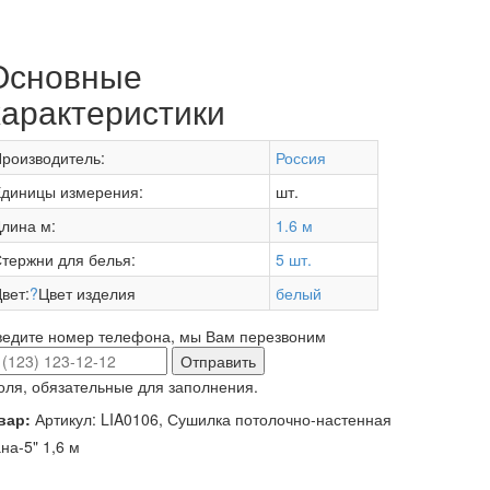
Основные
характеристики
роизводитель:
Россия
диницы измерения:
шт.
лина м:
1.6 м
тержни для белья:
5 шт.
вет:
?
Цвет изделия
белый
ведите номер телефона, мы Вам перезвоним
Отправить
оля, обязательные для заполнения.
вар:
Артикул: LIA0106, Сушилка потолочно-настенная
на-5" 1,6 м