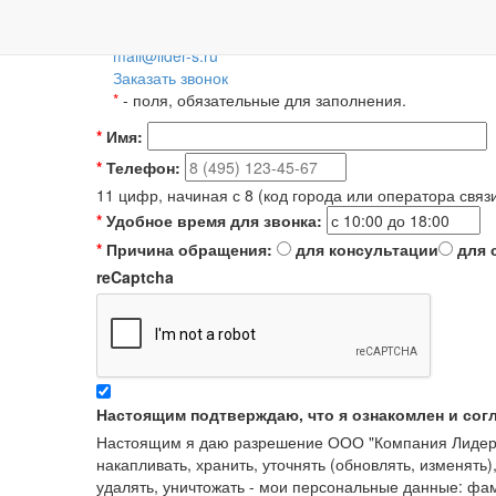
Пн-Пт: 09:00-18:00
+7 (495) 788-36-56
8 (800) 55-55-66-8
Для регионов 
mail@lider-s.ru
Заказать звонок
*
- поля, обязательные для заполнения.
*
Имя:
*
Телефон:
11 цифр, начиная с 8 (код города или оператора связ
*
Удобное время для звонка:
*
Причина обращения:
для консультации
для 
reCaptcha
Настоящим подтверждаю, что я ознакомлен и сог
Настоящим я даю разрешение ООО "Компания Лидер" в
накапливать, хранить, уточнять (обновлять, изменять)
удалять, уничтожать - мои персональные данные: ф