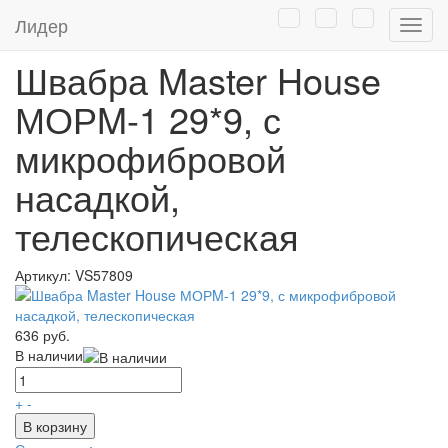
Главная
/
Каталог
/
Товары для дома
/
Товары для уборки
/
Лидер
Нави
Швабра для пола
Швабра Master House
МОРM-1 29*9, с
микрофибровой
насадкой,
телескопическая
Артикул:
VS57809
636 руб.
В наличии
+
-
В корзину