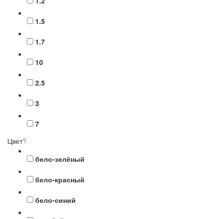
1.2
1.5
1.7
10
2.5
3
7
Цвет
?
бело-зелёный
бело-красный
бело-синий