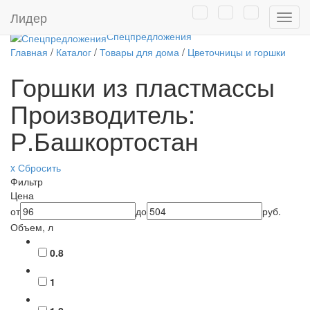
Товары собственного
Лидер
Нави
производства
Спецпредложения
Главная
/
Каталог
/
Товары для дома
/
Цветочницы и горшки
Горшки из пластмассы
Производитель:
Р.Башкортостан
x Сбросить
Фильтр
Цена
от
до
руб.
Объем, л
0.8
1