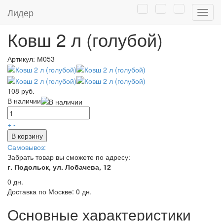
Главная
/
Каталог
/
Товары для дома
/
Ведра, тазы
/
Ковши из
Лидер
Нави
пластмассы
Ковш 2 л (голубой)
Артикул:
М053
108 руб.
В наличии
+
-
В корзину
Самовывоз:
Забрать товар вы сможете по адресу:
г. Подольск, ул. Лобачева, 12
0 дн.
Доставка по Москве:
0 дн.
Основные характеристики