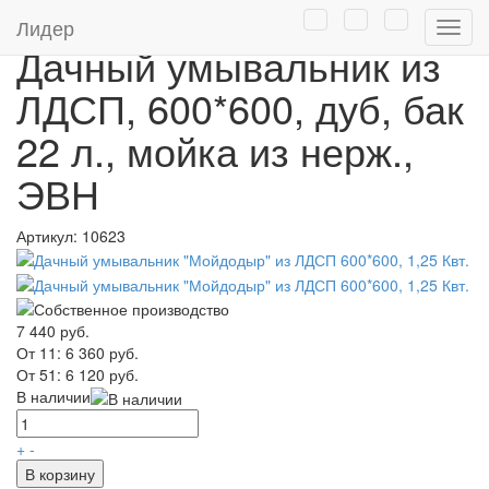
Главная
/
Каталог
/
Дачные умывальники
Лидер
Нави
Дачный умывальник из
ЛДСП, 600*600, дуб, бак
22 л., мойка из нерж.,
ЭВН
Артикул:
10623
7 440 руб.
От 11:
6 360 руб.
От 51:
6 120 руб.
В наличии
+
-
В корзину