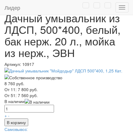
Главная
/
Каталог
/
Дачные умывальники
Лидер
Нави
Дачный умывальник из
ЛДСП, 500*400, белый,
бак нерж. 20 л., мойка
из нерж., ЭВН
Артикул:
10917
8 760 руб.
От 11:
7 800 руб.
От 51:
7 560 руб.
В наличии
+
-
В корзину
Самовывоз: