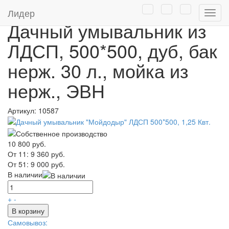
Главная
/
Каталог
/
Дачные умывальники
Лидер
Нави
Дачный умывальник из
ЛДСП, 500*500, дуб, бак
нерж. 30 л., мойка из
нерж., ЭВН
Артикул:
10587
10 800 руб.
От 11:
9 360 руб.
От 51:
9 000 руб.
В наличии
+
-
В корзину
Самовывоз: