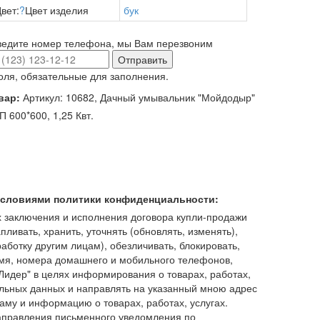
вет:
?
Цвет изделия
бук
ведите номер телефона, мы Вам перезвоним
Отправить
оля, обязательные для заполнения.
вар:
Артикул: 10682, Дачный умывальник "Мойдодыр"
 600*600, 1,25 Квт.
 условиями политики конфиденциальности:
 заключения и исполнения договора купли-продажи
пливать, хранить, уточнять (обновлять, изменять),
работку другим лицам), обезличивать, блокировать,
имя, номера домашнего и мобильного телефонов,
идер" в целях информирования о товарах, работах,
льных данных и направлять на указанный мною адрес
аму и информацию о товарах, работах, услугах.
аправления письменного уведомления по