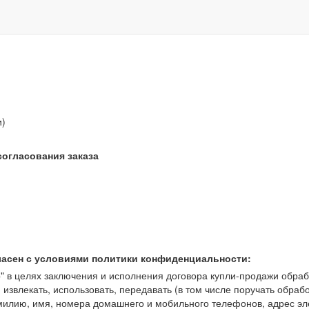
звонок бесплатный
и)
согласования заказа
ласен с условиями политики конфиденциальности:
 целях заключения и исполнения договора купли-продажи обрабат
, извлекать, использовать, передавать (в том числе поручать обраб
амилию, имя, номера домашнего и мобильного телефонов, адрес э