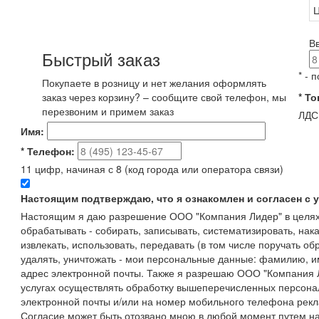
Ц
В
Быстрый заказ
*
- п
Покупаете в розницу и нет желания оформлять
заказ через корзину? – сообщите свой телефон, мы
*
То
перезвоним и примем заказ
ЛДСП
Имя:
*
Телефон:
11 цифр, начиная с 8 (код города или оператора связи)
Настоящим подтверждаю, что я ознакомлен и согласен с
Настоящим я даю разрешение ООО "Компания Лидер" в целях
обрабатывать - собирать, записывать, систематизировать, нака
извлекать, использовать, передавать (в том числе поручать об
удалять, уничтожать - мои персональные данные: фамилию, 
адрес электронной почты. Также я разрешаю ООО "Компания Л
услугах осуществлять обработку вышеперечисленных персона
электронной почты и/или на номер мобильного телефона рекл
Согласие может быть отозвано мною в любой момент путем н