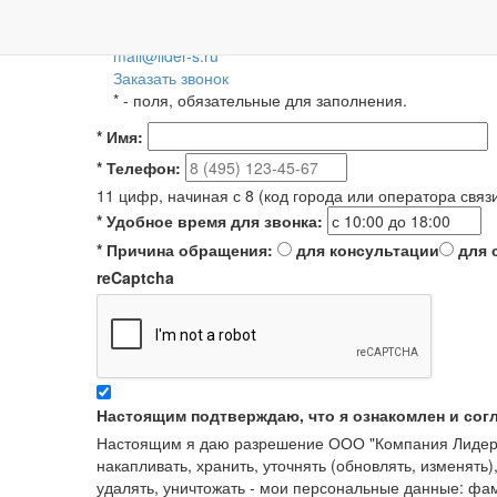
Пн-Пт: 09:00-18:00
+7 (495) 788-36-56
8 (800) 55-55-66-8
Для регионов 
mail@lider-s.ru
Заказать звонок
*
- поля, обязательные для заполнения.
*
Имя:
*
Телефон:
11 цифр, начиная с 8 (код города или оператора связ
*
Удобное время для звонка:
*
Причина обращения:
для консультации
для 
reCaptcha
Настоящим подтверждаю, что я ознакомлен и сог
Настоящим я даю разрешение ООО "Компания Лидер" в
накапливать, хранить, уточнять (обновлять, изменять)
удалять, уничтожать - мои персональные данные: ф