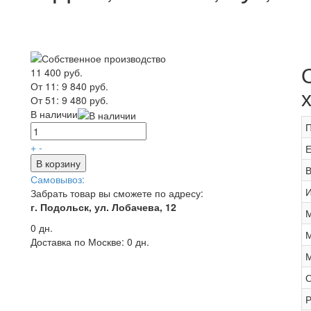
11 400 руб.
От 11:
9 840 руб.
От 51:
9 480 руб.
В наличии
П
+
-
Е
В корзину
В
Самовывоз:
И
Забрать товар вы сможете по адресу:
г. Подольск, ул. Лобачева, 12
М
0 дн.
М
Доставка по Москве:
0 дн.
М
О
Р