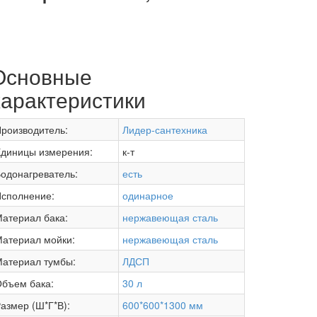
Основные
характеристики
роизводитель:
Лидер-сантехника
диницы измерения:
к-т
одонагреватель:
есть
сполнение:
одинарное
атериал бака:
нержавеющая сталь
атериал мойки:
нержавеющая сталь
атериал тумбы:
ЛДСП
бъем бака:
30 л
азмер (Ш*Г*В):
600*600*1300 мм