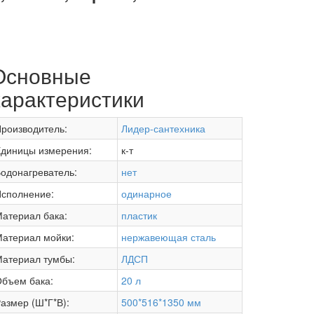
Основные
характеристики
роизводитель:
Лидер-сантехника
диницы измерения:
к-т
одонагреватель:
нет
сполнение:
одинарное
атериал бака:
пластик
атериал мойки:
нержавеющая сталь
атериал тумбы:
ЛДСП
бъем бака:
20 л
азмер (Ш*Г*В):
500*516*1350 мм