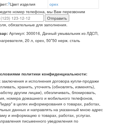
вет:
?
Цвет изделия
орех
ведите номер телефона, мы Вам перезвоним
Отправить
оля, обязательные для заполнения.
вар:
Артикул: 300016, Дачный умывальник из ЛДСП,
нагревателя, 20 л, орех, 50*50 нерж. сталь
 условиями политики конфиденциальности:
 заключения и исполнения договора купли-продажи
пливать, хранить, уточнять (обновлять, изменять),
работку другим лицам), обезличивать, блокировать,
имя, номера домашнего и мобильного телефонов,
идер" в целях информирования о товарах, работах,
льных данных и направлять на указанный мною адрес
аму и информацию о товарах, работах, услугах.
аправления письменного уведомления по