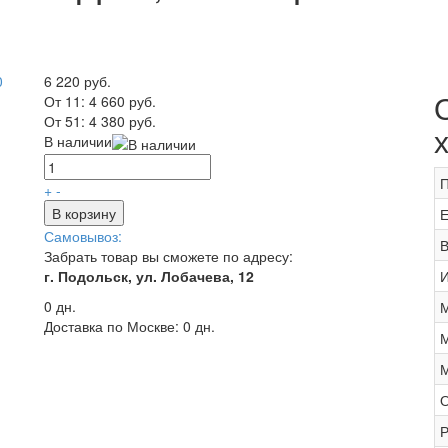
6 220 руб.
От 11:
4 660 руб.
От 51:
4 380 руб.
В наличии
П
+
-
В корзину
Е
Самовывоз:
В
Забрать товар вы сможете по адресу:
г. Подольск, ул. Лобачева, 12
И
0 дн.
М
Доставка по Москве:
0 дн.
М
М
О
Р