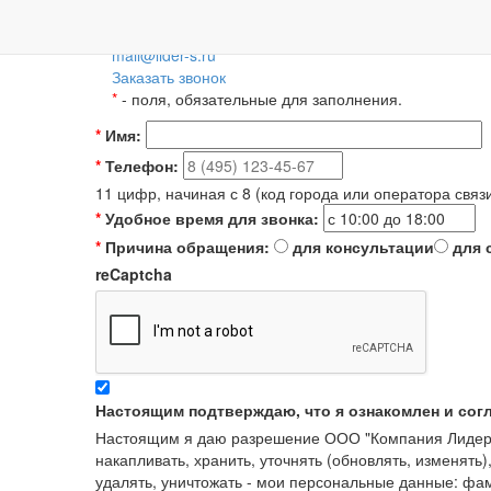
Пн-Пт: 09:00-18:00
+7 (495) 788-36-56
8 (800) 55-55-66-8
Для регионов 
mail@lider-s.ru
Заказать звонок
*
- поля, обязательные для заполнения.
*
Имя:
*
Телефон:
11 цифр, начиная с 8 (код города или оператора связ
*
Удобное время для звонка:
*
Причина обращения:
для консультации
для 
reCaptcha
Настоящим подтверждаю, что я ознакомлен и сог
Настоящим я даю разрешение ООО "Компания Лидер" в
накапливать, хранить, уточнять (обновлять, изменять)
удалять, уничтожать - мои персональные данные: ф