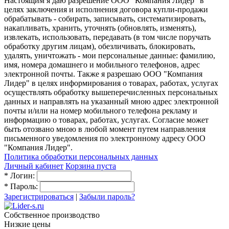
Настоящим я даю разрешение ООО "Компания Лидер" в
целях заключения и исполнения договора купли-продажи
обрабатывать - собирать, записывать, систематизировать,
накапливать, хранить, уточнять (обновлять, изменять),
извлекать, использовать, передавать (в том числе поручать
обработку другим лицам), обезличивать, блокировать,
удалять, уничтожать - мои персональные данные: фамилию,
имя, номера домашнего и мобильного телефонов, адрес
электронной почты. Также я разрешаю ООО "Компания
Лидер" в целях информирования о товарах, работах, услугах
осуществлять обработку вышеперечисленных персональных
данных и направлять на указанный мною адрес электронной
почты и/или на номер мобильного телефона рекламу и
информацию о товарах, работах, услугах. Согласие может
быть отозвано мною в любой момент путем направления
письменного уведомления по электронному адресу ООО
"Компания Лидер".
Политика обработки персональных данных
Личный кабинет
Корзина пуста
*
Логин:
*
Пароль:
Зарегистрироваться
|
Забыли пароль?
Собственное производство
Низкие цены