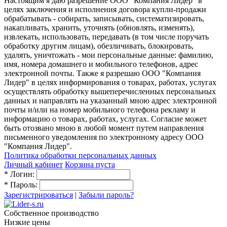
Настоящим я даю разрешение ООО "Компания Лидер" в
целях заключения и исполнения договора купли-продажи
обрабатывать - собирать, записывать, систематизировать,
накапливать, хранить, уточнять (обновлять, изменять),
извлекать, использовать, передавать (в том числе поручать
обработку другим лицам), обезличивать, блокировать,
удалять, уничтожать - мои персональные данные: фамилию,
имя, номера домашнего и мобильного телефонов, адрес
электронной почты. Также я разрешаю ООО "Компания
Лидер" в целях информирования о товарах, работах, услугах
осуществлять обработку вышеперечисленных персональных
данных и направлять на указанный мною адрес электронной
почты и/или на номер мобильного телефона рекламу и
информацию о товарах, работах, услугах. Согласие может
быть отозвано мною в любой момент путем направления
письменного уведомления по электронному адресу ООО
"Компания Лидер".
Политика обработки персональных данных
Личный кабинет
Корзина пуста
*
Логин:
*
Пароль:
Зарегистрироваться
|
Забыли пароль?
Собственное производство
Низкие цены