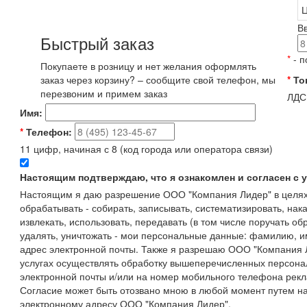
Ц
В
Быстрый заказ
*
- п
Покупаете в розницу и нет желания оформлять
заказ через корзину? – сообщите свой телефон, мы
*
То
перезвоним и примем заказ
ЛДС
Имя:
*
Телефон:
11 цифр, начиная с 8 (код города или оператора связи)
Настоящим подтверждаю, что я ознакомлен и согласен с
Настоящим я даю разрешение ООО "Компания Лидер" в целях
обрабатывать - собирать, записывать, систематизировать, нака
извлекать, использовать, передавать (в том числе поручать об
удалять, уничтожать - мои персональные данные: фамилию, 
адрес электронной почты. Также я разрешаю ООО "Компания Л
услугах осуществлять обработку вышеперечисленных персона
электронной почты и/или на номер мобильного телефона рекл
Согласие может быть отозвано мною в любой момент путем н
электронному адресу ООО "Компания Лидер".