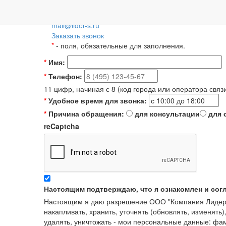
Пн-Пт: 09:00-18:00
+7 (495) 788-36-56
8 (800) 55-55-66-8
Для регионов 
mail@lider-s.ru
Заказать звонок
*
- поля, обязательные для заполнения.
*
Имя:
*
Телефон:
11 цифр, начиная с 8 (код города или оператора связ
*
Удобное время для звонка:
*
Причина обращения:
для консультации
для 
reCaptcha
Настоящим подтверждаю, что я ознакомлен и сог
Настоящим я даю разрешение ООО "Компания Лидер" в
накапливать, хранить, уточнять (обновлять, изменять)
удалять, уничтожать - мои персональные данные: ф