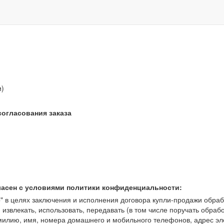
звонок бесплатный
и)
согласования заказа
ласен с условиями политики конфиденциальности:
 целях заключения и исполнения договора купли-продажи обрабат
, извлекать, использовать, передавать (в том числе поручать обраб
амилию, имя, номера домашнего и мобильного телефонов, адрес э