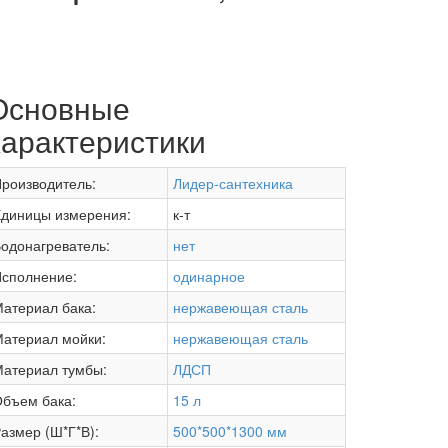
Основные
характеристики
роизводитель:
Лидер-сантехника
диницы измерения:
к-т
одонагреватель:
нет
сполнение:
одинарное
атериал бака:
нержавеющая сталь
атериал мойки:
нержавеющая сталь
атериал тумбы:
ЛДСП
бъем бака:
15 л
азмер (Ш*Г*В):
500*500*1300 мм