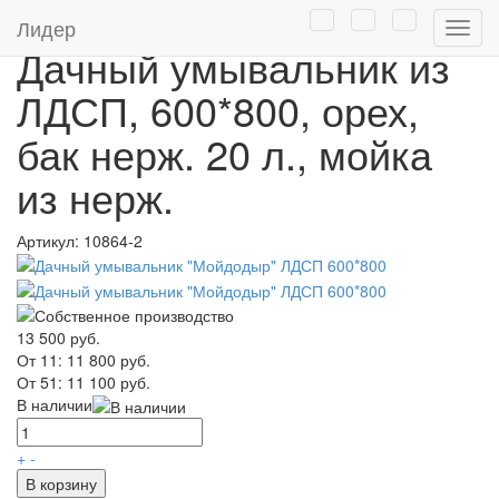
Главная
/
Каталог
/
Дачные умывальники
Лидер
Нави
Дачный умывальник из
ЛДСП, 600*800, орех,
бак нерж. 20 л., мойка
из нерж.
Артикул:
10864-2
13 500 руб.
От 11:
11 800 руб.
От 51:
11 100 руб.
В наличии
+
-
В корзину