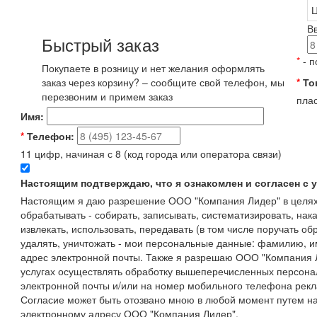
Ц
В
Быстрый заказ
*
- п
Покупаете в розницу и нет желания оформлять
заказ через корзину? – сообщите свой телефон, мы
*
То
перезвоним и примем заказ
плас
Имя:
*
Телефон:
11 цифр, начиная с 8 (код города или оператора связи)
Настоящим подтверждаю, что я ознакомлен и согласен с
Настоящим я даю разрешение ООО "Компания Лидер" в целях
обрабатывать - собирать, записывать, систематизировать, нака
извлекать, использовать, передавать (в том числе поручать об
удалять, уничтожать - мои персональные данные: фамилию, 
адрес электронной почты. Также я разрешаю ООО "Компания Л
услугах осуществлять обработку вышеперечисленных персона
электронной почты и/или на номер мобильного телефона рекл
Согласие может быть отозвано мною в любой момент путем н
электронному адресу ООО "Компания Лидер".