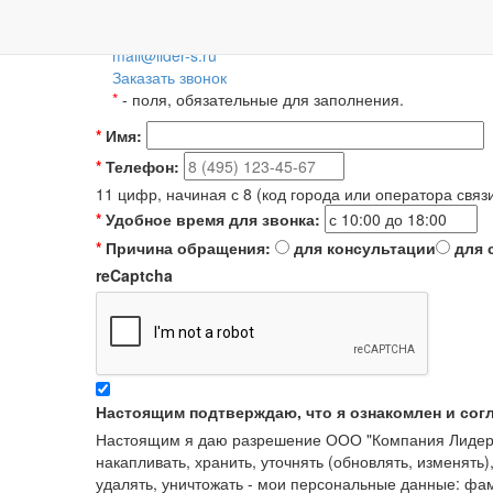
Пн-Пт: 09:00-18:00
+7 (495) 788-36-56
8 (800) 55-55-66-8
Для регионов 
mail@lider-s.ru
Заказать звонок
*
- поля, обязательные для заполнения.
*
Имя:
*
Телефон:
11 цифр, начиная с 8 (код города или оператора связ
*
Удобное время для звонка:
*
Причина обращения:
для консультации
для 
reCaptcha
Настоящим подтверждаю, что я ознакомлен и сог
Настоящим я даю разрешение ООО "Компания Лидер" в
накапливать, хранить, уточнять (обновлять, изменять)
удалять, уничтожать - мои персональные данные: ф