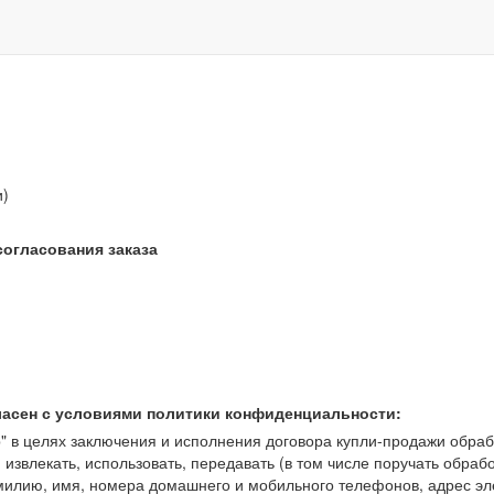
звонок бесплатный
и)
согласования заказа
ласен с условиями политики конфиденциальности:
 целях заключения и исполнения договора купли-продажи обрабат
, извлекать, использовать, передавать (в том числе поручать обраб
амилию, имя, номера домашнего и мобильного телефонов, адрес э