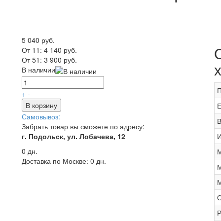
5 040 руб.
От 11:
4 140 руб.
От 51:
3 900 руб.
В наличии
П
+
-
В корзину
Е
Самовывоз:
В
Забрать товар вы сможете по адресу:
г. Подольск, ул. Лобачева, 12
И
0 дн.
М
Доставка по Москве:
0 дн.
М
М
О
Р