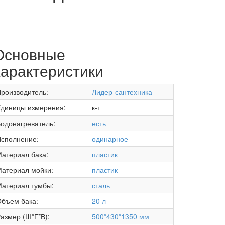
Основные
характеристики
роизводитель:
Лидер-сантехника
диницы измерения:
к-т
одонагреватель:
есть
сполнение:
одинарное
атериал бака:
пластик
атериал мойки:
пластик
атериал тумбы:
сталь
бъем бака:
20 л
азмер (Ш*Г*В):
500*430*1350 мм