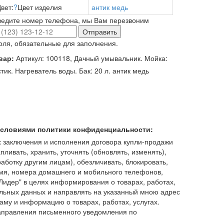
вет:
?
Цвет изделия
антик медь
ведите номер телефона, мы Вам перезвоним
Отправить
оля, обязательные для заполнения.
вар:
Артикул: 100118, Дачный умывальник. Мойка:
тик. Нагреватель воды. Бак: 20 л. антик медь
 условиями политики конфиденциальности:
 заключения и исполнения договора купли-продажи
пливать, хранить, уточнять (обновлять, изменять),
работку другим лицам), обезличивать, блокировать,
имя, номера домашнего и мобильного телефонов,
идер" в целях информирования о товарах, работах,
льных данных и направлять на указанный мною адрес
аму и информацию о товарах, работах, услугах.
аправления письменного уведомления по